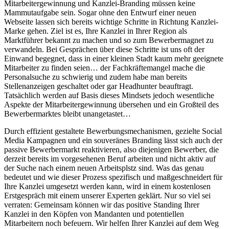
Mitarbeitergewinnung und Kanzlei-Branding müssen keine
Mammutaufgabe sein. Sogar ohne den Entwurf einer neuen
Webseite lassen sich bereits wichtige Schritte in Richtung Kanzlei-
Marke gehen. Ziel ist es, Ihre Kanzlei in Ihrer Region als
Marktführer bekannt zu machen und so zum Bewerbermagnet zu
verwandeln. Bei Gesprächen über diese Schritte ist uns oft der
Einwand begegnet, dass in einer kleinen Stadt kaum mehr geeignete
Mitarbeiter zu finden seien… der Fachkräftemangel mache die
Personalsuche zu schwierig und zudem habe man bereits
Stellenanzeigen geschaltet oder gar Headhunter beauftragt.
Tatsächlich werden auf Basis dieses Mindsets jedoch wesentliche
Aspekte der Mitarbeitergewinnung übersehen und ein Großteil des
Bewerbermarktes bleibt unangetastet…
Durch effizient gestaltete Bewerbungsmechanismen, gezielte Social
Media Kampagnen und ein souveränes Branding lässt sich auch der
passive Bewerbermarkt reaktivieren, also diejenigen Bewerber, die
derzeit bereits im vorgesehenen Beruf arbeiten und nicht aktiv auf
der Suche nach einem neuen Arbeitsplstz sind. Was das genau
bedeutet und wie dieser Prozess spezifisch und maßgeschneidert für
Ihre Kanzlei umgesetzt werden kann, wird in einem kostenlosen
Erstgespräch mit einem unserer Experten geklärt. Nur so viel sei
verraten: Gemeinsam können wir das positive Standing Ihrer
Kanzlei in den Köpfen von Mandanten und potentiellen
Mitarbeitern noch befeuern. Wir helfen Ihrer Kanzlei auf dem Weg